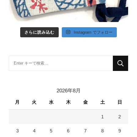
さらに読み込む
Instagram でフォロー
な
に
か
お
2026年8月
探
月
火
水
木
金
土
日
し
で
1
2
す
か
3
4
5
6
7
8
9