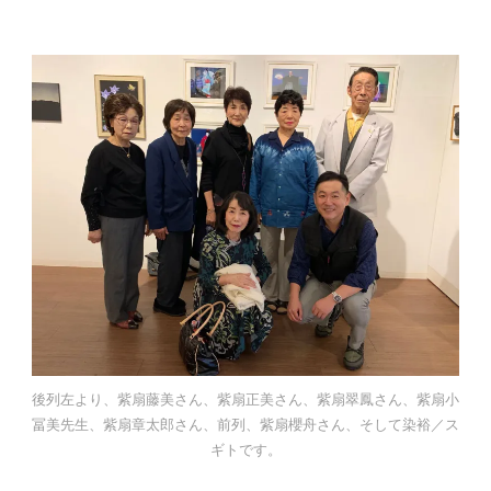
後列左より、紫扇藤美さん、紫扇正美さん、紫扇翠鳳さん、紫扇小
冨美先生、紫扇章太郎さん、前列、紫扇櫻舟さん、そして染裕／ス
ギトです。