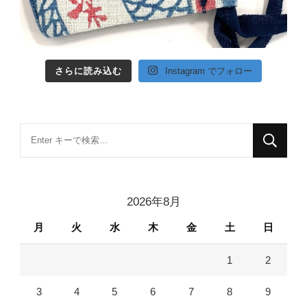
さらに読み込む
Instagram でフォロー
な
に
か
お
2026年8月
探
月
火
水
木
金
土
日
し
で
1
2
す
か
3
4
5
6
7
8
9