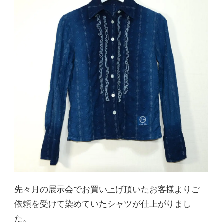
ツ
染
上
が
り
の
ご
紹
介)
先々月の展示会でお買い上げ頂いたお客様よりご
依頼を受けて染めていたシャツが仕上がりまし
た。