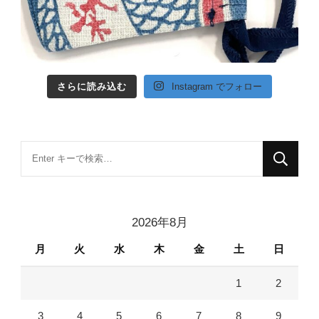
さらに読み込む
Instagram でフォロー
な
に
か
お
2026年8月
探
月
火
水
木
金
土
日
し
で
1
2
す
か
3
4
5
6
7
8
9