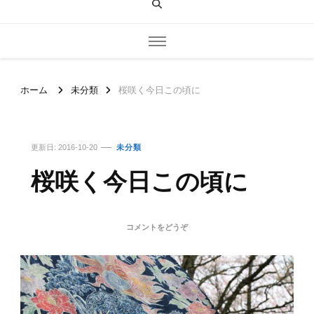
ホーム
未分類
桜咲く今日この頃に
更新日:
2016-10-20
未分類
桜咲く今日この頃に
(桜
コメントをどうぞ
咲
く
今
日
こ
の