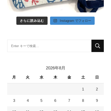
さらに読み込む
Instagram でフォロー
な
に
か
お
2026年8月
探
月
火
水
木
金
土
日
し
で
1
2
す
か
3
4
5
6
7
8
9
?