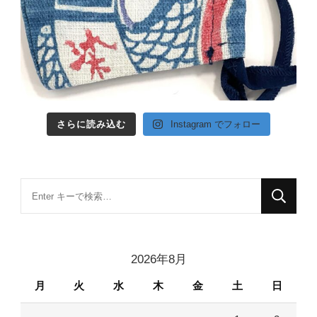
さらに読み込む
Instagram でフォロー
な
に
か
お
2026年8月
探
月
火
水
木
金
土
日
し
で