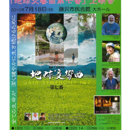
響
曲
第
七
番」
上
映
会
の
お
し
ら
せ)