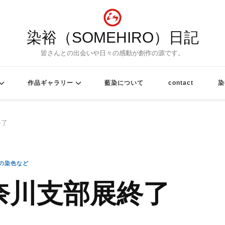
染裕（SOMEHIRO）日記
皆さんとの出会いや日々の感動が創作の源です。
作品ギャラリー
藍染について
contact
染
終了
の染色など
神奈川支部展終了