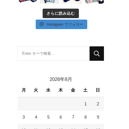
さらに読み込む
Instagram でフォロー
な
に
か
お
2026年8月
探
月
火
水
木
金
土
日
し
で
1
2
す
か
3
4
5
6
7
8
9
?