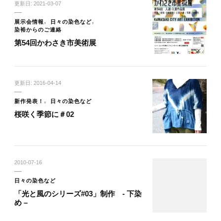
更新日:
2021-03-07
展示会情報
日々の染色など
染裕からのご連絡
第54回かわさき市美術展
更新日:
2016-04-14
新作発表！
日々の染色など
桜咲く季節に＃02
2010-07-16
日々の染色など
「光と風のシリーズ#03」制作 - 下染
め –