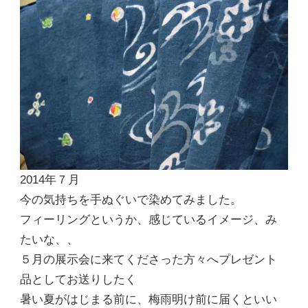
月
今
の
気
持
ち
を
染
め
ま
し
た)
2014年７月
今の気持ちを手ぬぐいで染めてみました。
フィーリングというか、感じているイメージ、み
たいな、、
５月の展示会に来てくださった方々へプレゼント
品としてお送りしたく
暑い夏がはじまる前に、梅雨明け前に届くといい