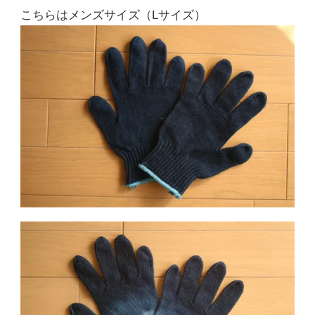
コ
こちらはメンズサイズ（Lサイズ）
レ
い
い
感
じ
で
す！
～
へ
の