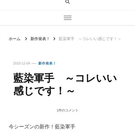
ホーム
新作発表！
藍染軍手 ～コレいい感じです！～
2010-12-04
新作発表！
藍染軍手 ～コレいい
感じです！～
藍
1件のコメント
染
軍
今シーズンの新作！藍染軍手
手
～